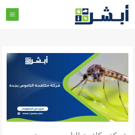
خطي
لى
لمحتوى