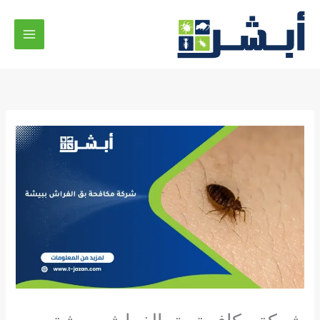
خطي
لى
لمحتوى